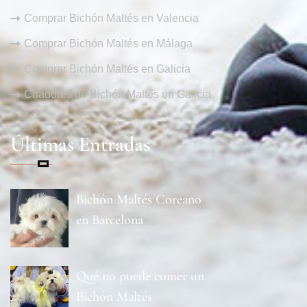
Comprar Bichón Maltés en Valencia
Comprar Bichón Maltés en Málaga
Comprar Bichón Maltés en Galicia
Criadores de Bichón Maltés en Galicia
Últimas Entradas
Bichón Maltés Coreano
en Barcelona
Qué no puede comer un
Bichón Maltés