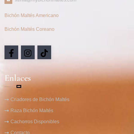
Bichón Maltés Americano
Bichón Maltés Coreano
Enlaces
Criadores de Bichón Maltés
Raza Bichón Maltés
Cachorros Disponibles
Contacto