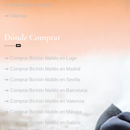
Protección de datos
Sitemap
Dónde Comprar
Comprar Bichón Maltés en Lugo
Comprar Bichón Maltés en Madrid
Comprar Bichón Maltés en Sevilla
Comprar Bichón Maltés en Barcelona
Comprar Bichón Maltés en Valencia
Comprar Bichón Maltés en Málaga
Comprar Bichón Maltés en Galicia