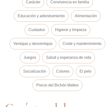
Carácter
Convivencia en familia
Educación y adiestramiento
Alimentación
Cuidados
Higiene y limpieza
Ventajas y desventajas
Coste y mantenimiento
Juegos
Salud y esperanza de vida
Socialización
Colores
El pelo
Precio del Bichón Maltes