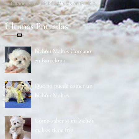
Criadores de Bichón Maltés en Galicia
Últimas Entradas
Bichón Maltés Coreano
en Barcelona
Qué no puede comer un
Bichón Maltés
Cómo saber si mi bichón
maltés tiene frío