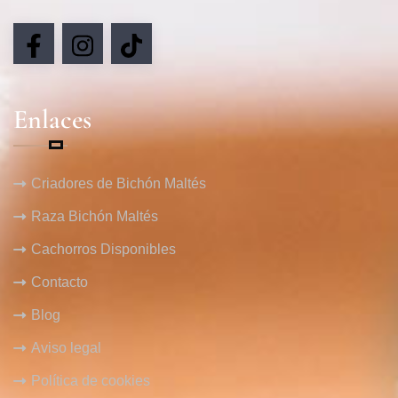
Enlaces
Criadores de Bichón Maltés
Raza Bichón Maltés
Cachorros Disponibles
Contacto
Blog
Aviso legal
Política de cookies