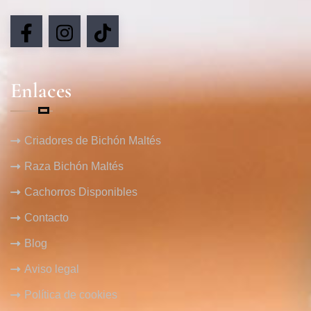
Enlaces
Criadores de Bichón Maltés
Raza Bichón Maltés
Cachorros Disponibles
Contacto
Blog
Aviso legal
Política de cookies