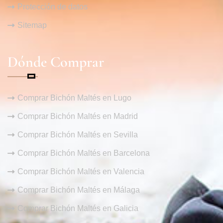
Protección de datos
Sitemap
Dónde Comprar
Comprar Bichón Maltés en Lugo
Comprar Bichón Maltés en Madrid
Comprar Bichón Maltés en Sevilla
Comprar Bichón Maltés en Barcelona
Comprar Bichón Maltés en Valencia
Comprar Bichón Maltés en Málaga
Comprar Bichón Maltés en Galicia