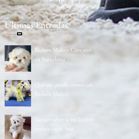
Criadores de Bichón Maltés en Galicia
Últimas Entradas
Bichón Maltés Coreano
en Barcelona
Qué no puede comer un
Bichón Maltés
Cómo saber si mi bichón
maltés tiene frío