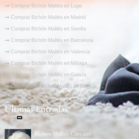
Comprar Bichón Maltés en Lugo
Comprar Bichón Maltés en Madrid
Comprar Bichón Maltés en Sevilla
Comprar Bichón Maltés en Barcelona
Comprar Bichón Maltés en Valencia
Comprar Bichón Maltés en Málaga
Comprar Bichón Maltés en Galicia
Criadores de Bichón Maltés en Galicia
Últimas Entradas
Bichón Maltés Coreano