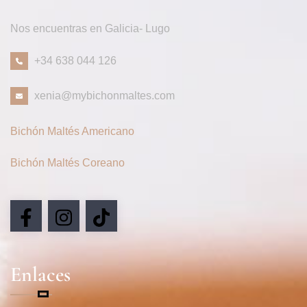
Nos encuentras en Galicia- Lugo
+34 638 044 126
xenia@mybichonmaltes.com
Bichón Maltés Americano
Bichón Maltés Coreano
Enlaces