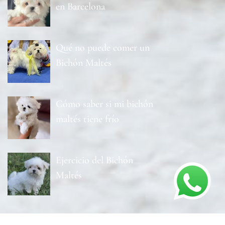
en Barcelona
Qué no puede comer un
Bichón Maltés
Cómo saber si mi bichón
maltés tiene frío
Ejercicio del Bichón
Maltés